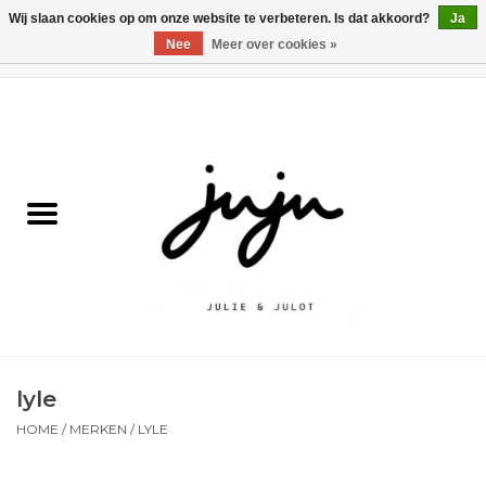
Wij slaan cookies op om onze website te verbeteren. Is dat akkoord?
Ja
Nee
Meer over cookies »
0 Artikelen - €0,00
Home
Solden
Kledij jongens
Kledij meisjes
naar school
lyle
Schoenen
HOME
/
MERKEN
/
LYLE
Accessoires