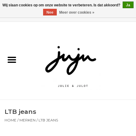
Wij slaan cookies op om onze website te verbeteren. Is dat akkoord?
Ja
Nee
Meer over cookies »
0 Artikelen - €0,00
Home
Solden
Kledij jongens
Kledij meisjes
naar school
LTB jeans
Schoenen
HOME
/
MERKEN
/
LTB JEANS
Accessoires