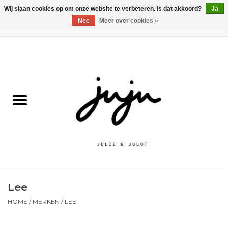
Wij slaan cookies op om onze website te verbeteren. Is dat akkoord?
Ja
Nee
Meer over cookies »
0 Artikelen - €0,00
Home
Solden
Kledij jongens
Kledij meisjes
naar school
Lee
Schoenen
HOME
/
MERKEN
/
LEE
Accessoires