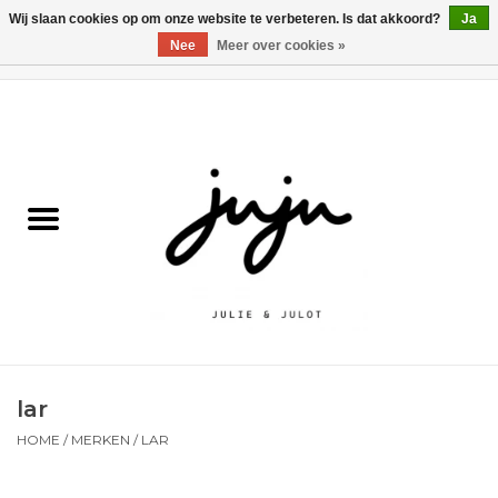
Wij slaan cookies op om onze website te verbeteren. Is dat akkoord?
Ja
Nee
Meer over cookies »
0 Artikelen - €0,00
Home
Solden
Kledij jongens
Kledij meisjes
naar school
lar
Schoenen
HOME
/
MERKEN
/
LAR
Accessoires