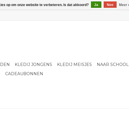
kies op om onze website te verbeteren. Is dat akkoord?
Ja
Nee
Meer 
LDEN
KLEDIJ JONGENS
KLEDIJ MEISJES
NAAR SCHOOL
S
CADEAUBONNEN