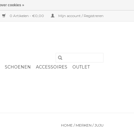
over cookies »
0 Artikelen - €0,00
Mijn account / Registreren
SCHOENEN
ACCESSOIRES
OUTLET
HOME
/
MERKEN
/
JUJU