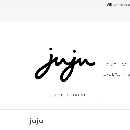
Wij slaan coo
HOME
SO
CADEAUTIP
juju