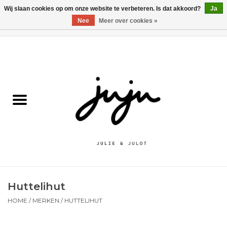
Wij slaan cookies op om onze website te verbeteren. Is dat akkoord?
Ja
Nee
Meer over cookies »
0 Artikelen - €0,00
Home
Solden
Kledij jongens
Kledij meisjes
naar school
Huttelihut
Schoenen
HOME
/
MERKEN
/
HUTTELIHUT
Accessoires