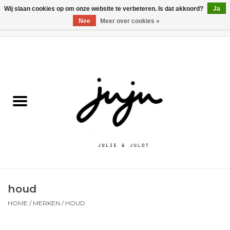
Wij slaan cookies op om onze website te verbeteren. Is dat akkoord?
Ja
Nee
Meer over cookies »
0 Artikelen - €0,00
Home
Solden
Kledij jongens
Kledij meisjes
naar school
houd
Schoenen
HOME
/
MERKEN
/
HOUD
Accessoires