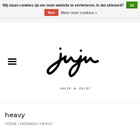
Wij slaan cookies op om onze website te verbeteren. Is dat akkoord?
Ja
Nee
Meer over cookies »
0 Artikelen - €0,00
Home
Solden
Kledij jongens
Kledij meisjes
naar school
heavy
Schoenen
HOME
/
MERKEN
/
HEAVY
Accessoires