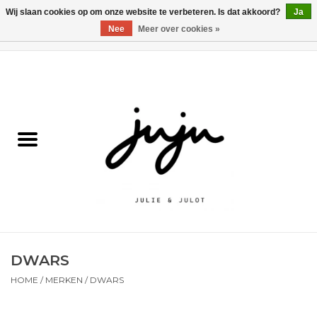
Wij slaan cookies op om onze website te verbeteren. Is dat akkoord?
Ja
Nee
Meer over cookies »
0 Artikelen - €0,00
Home
Solden
Kledij jongens
Kledij meisjes
naar school
DWARS
Schoenen
HOME
/
MERKEN
/
DWARS
Accessoires