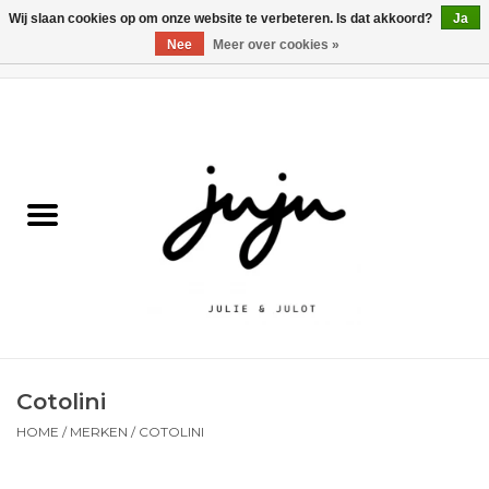
Wij slaan cookies op om onze website te verbeteren. Is dat akkoord?
Ja
Nee
Meer over cookies »
0 Artikelen - €0,00
Home
Solden
Kledij jongens
Kledij meisjes
naar school
Cotolini
Schoenen
HOME
/
MERKEN
/
COTOLINI
Accessoires