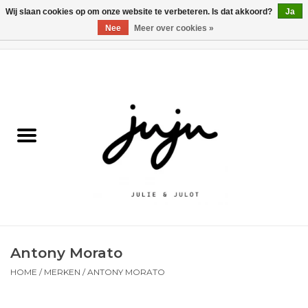
Wij slaan cookies op om onze website te verbeteren. Is dat akkoord?
Ja
Nee
Meer over cookies »
0 Artikelen - €0,00
Home
Solden
Kledij jongens
Kledij meisjes
naar school
Antony Morato
Schoenen
HOME
/
MERKEN
/
ANTONY MORATO
Accessoires