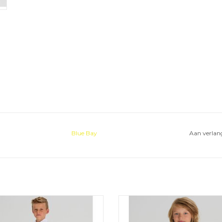
Blue Bay
Aan verlang
da Nelson blue van het Belgische
Blue Bay bermuda Nelson ora
merk Blue Bay.
TOEVOEGEN AAN WINKELW