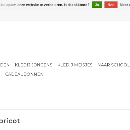
kies op om onze website te verbeteren. Is dat akkoord?
Ja
Nee
Meer 
LDEN
KLEDIJ JONGENS
KLEDIJ MEISJES
NAAR SCHOOL
S
CADEAUBONNEN
bricot