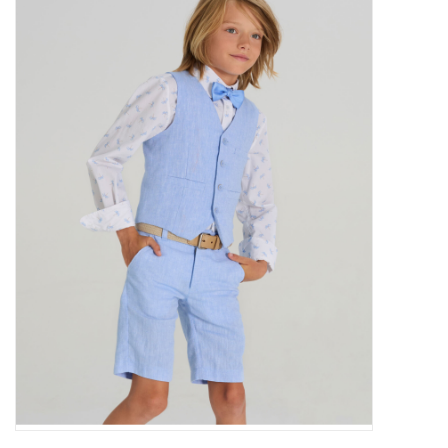
Outlet
Cadeautips
Cadeaubonnen