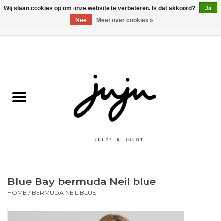
Wij slaan cookies op om onze website te verbeteren. Is dat akkoord?
Ja
Nee
Meer over cookies »
0 Artikelen - €0,00
Home
Solden
Kledij jongens
Kledij meisjes
naar school
Blue Bay bermuda Neil blue
Schoenen
HOME
/
BERMUDA NEIL BLUE
Accessoires