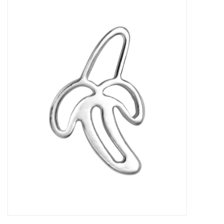
Outlet
Cadeautips
Cadeaubonnen