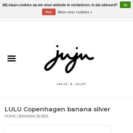
Wij slaan cookies op om onze website te verbeteren. Is dat akkoord?
Ja
Nee
Meer over cookies »
0 Artikelen - €0,00
Home
Solden
Kledij jongens
Kledij meisjes
naar school
LULU Copenhagen banana silver
Schoenen
HOME
/
BANANA SILVER
Accessoires