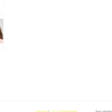
banaan
/
LULU Copenhagen
Aan verlang