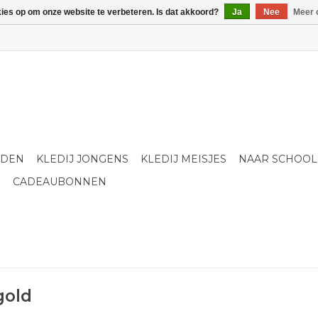
kies op om onze website te verbeteren. Is dat akkoord?
Ja
Nee
Meer 
LDEN
KLEDIJ JONGENS
KLEDIJ MEISJES
NAAR SCHOOL
S
CADEAUBONNEN
gold