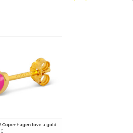
ULU Copenhagen love u gold
VOEGEN AAN WINKELWAGEN
 Copenhagen love u gold
00