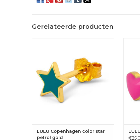
Gerelateerde producten
Leuk sterretje voor in het oor in
L
petrolkleur van LULU Copenhagen.
TOE
TOEVOEGEN AAN WINKELWAGEN
LULU Copenhagen color star
LULU
petrol gold
€25,