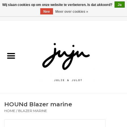
Wij slaan cookies op om onze website te verbeteren. Is dat akkoord?
Ja
Nee
Meer over cookies »
0 Artikelen - €0,00
Home
Solden
Kledij jongens
Kledij meisjes
naar school
HOUNd Blazer marine
Schoenen
HOME
/
BLAZER MARINE
Accessoires