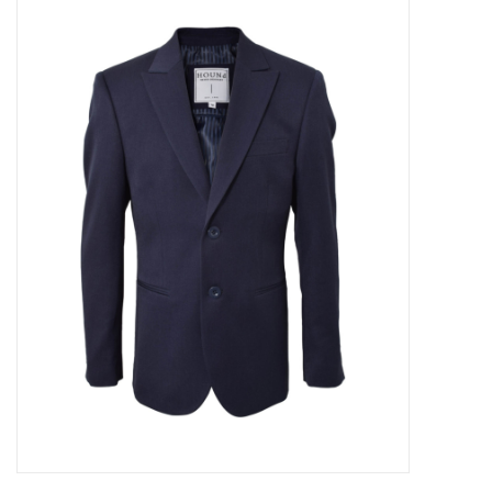
Outlet
Cadeautips
Cadeaubonnen