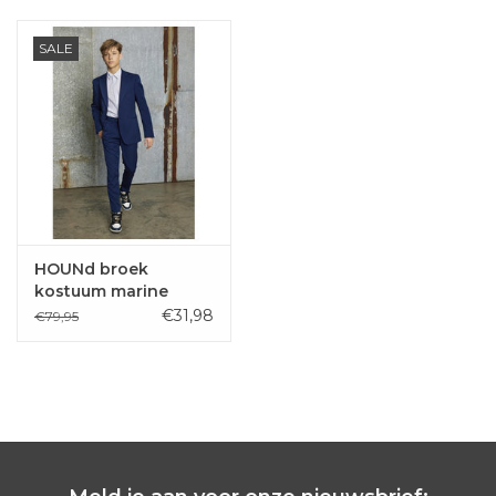
SALE
HOUNd broek
kostuum marine
€31,98
€79,95