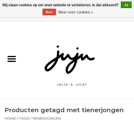
Wij slaan cookies op om onze website te verbeteren. Is dat akkoord?
Ja
Nee
Meer over cookies »
0 Artikelen - €0,00
Home
Solden
Kledij jongens
Kledij meisjes
naar school
Producten getagd met tienerjongen
Schoenen
HOME
/
TAGS
/
TIENERJONGEN
Accessoires